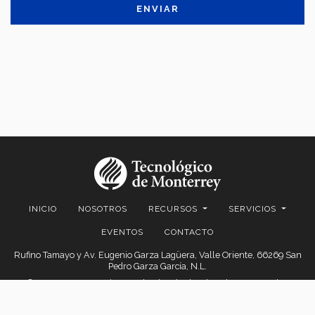
Y
ACEPTO
EL
AVISO
DE
PRIVACIDAD.
INICIO
NOSOTROS
RECURSOS
SERVICIOS
EVENTOS
CONTACTO
Rufino Tamayo y Av. Eugenio Garza Lagüera, Valle Oriente, 66269 San
Pedro Garza García, N.L.
© 2026. EGADE Business School, todos los derechos reservados.
Aviso legal
|
Políticas de privacidad
|
Aviso de privacidad