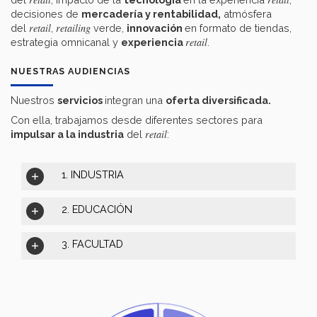
decisiones de
mercadería y rentabilidad,
atmósfera
retail
retailing
del
,
verde,
innovación
en formato de tiendas,
retail
estrategia omnicanal y
experiencia
.
NUESTRAS AUDIENCIAS
Nuestros
servicios
integran una
oferta diversificada.
Con ella, trabajamos desde diferentes sectores para
retail
impulsar a la industria
del
:
1. INDUSTRIA
2. EDUCACIÓN
3. FACULTAD