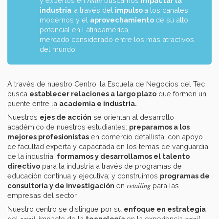
retail
y expertos en
buscamos
impactar la
industria
a través del
impulso
a los canales
modernos y el
aprovechamiento
de su alto
potencial en Latinoamérica,
mercado considerado entre los más atractivos
del mundo.
A través de nuestro Centro, la Escuela de Negocios del Tec
busca
establecer relaciones a largo plazo
que formen un
puente entre la
academia e industria.
Nuestros
ejes de acción
se orientan al desarrollo
académico de nuestros estudiantes:
preparamos a los
mejores profesionistas
en comercio detallista, con apoyo
de facultad experta y capacitada en los temas de vanguardia
de la industria;
formamos y desarrollamos el talento
directivo
para la industria a través de programas de
educación continua y ejecutiva; y construimos
programas de
retailing
consultoría y de investigación
en
para las
empresas del sector.
Nuestro centro se distingue por su
enfoque en estrategia
retail
retail
del
, impacto de la
tecnología
en la experiencia
,