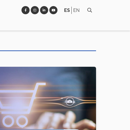
ES
EN