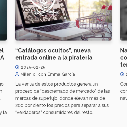
el
“Catálogos ocultos”, nueva
Na
IA
entrada online a la piratería
co
t
2025-02-25
Milenio, con Emma García
go
La venta de estos productos genera un
Co
en
proceso de “descremado de mercado” de las
co
,
marcas de superlujo, donde elevan más de
nav
200 por ciento los precios para separar a sus
y la
“verdaderos” consumidores del resto.