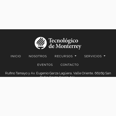
INICIO
NOSOTROS
RECURSOS
SERVICIOS
EVENTOS
CONTACTO
Rufino Tamayo y Av. Eugenio Garza Lagüera, Valle Oriente, 66269 San
Pedro Garza García, N.L.
© 2026. EGADE Business School, todos los derechos reservados.
Aviso legal
|
Políticas de privacidad
|
Aviso de privacidad
© 2026 Centro de Comercio Detallista