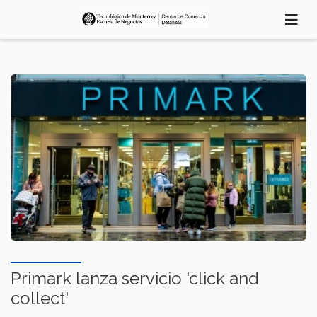
Pasar
al
contenido
principal
Primark lanza servicio 'click and
collect'