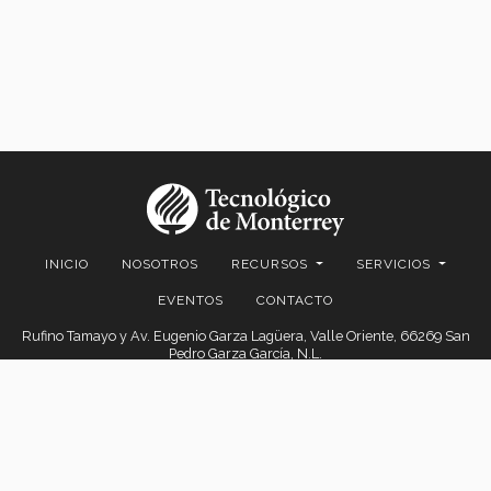
INICIO
NOSOTROS
RECURSOS
SERVICIOS
EVENTOS
CONTACTO
Rufino Tamayo y Av. Eugenio Garza Lagüera, Valle Oriente, 66269 San
Pedro Garza García, N.L.
© 2026. EGADE Business School, todos los derechos reservados.
Aviso legal
|
Políticas de privacidad
|
Aviso de privacidad