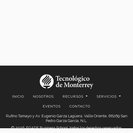
INICIO
NOSOTROS
RECURSOS
SERVICIOS
EVENTOS
CONTACTO
Rufino Tamayo y Av. Eugenio Garza Lagüera, Valle Oriente, 66269 San
Pedro Garza García, N.L.
© 2026. EGADE Business School, todos los derechos reservados.