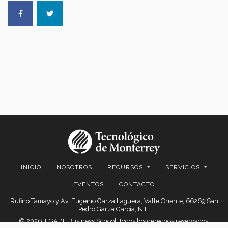
INICIO
NOSOTROS
RECURSOS
SERVICIOS
EVENTOS
CONTACTO
Rufino Tamayo y Av. Eugenio Garza Lagüera, Valle Oriente, 66269 San
Pedro Garza García, N.L.
© 2026. EGADE Business School, todos los derechos reservados.