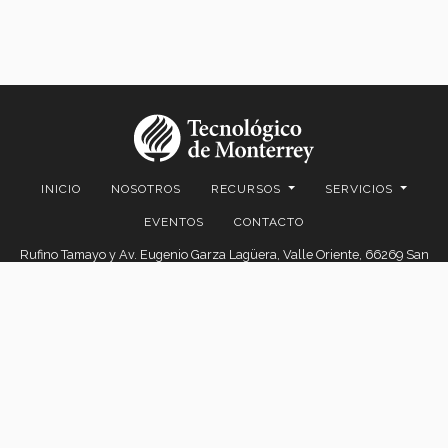
INICIO
NOSOTROS
RECURSOS
SERVICIOS
EVENTOS
CONTACTO
Rufino Tamayo y Av. Eugenio Garza Lagüera, Valle Oriente, 66269 San
Pedro Garza García, N.L.
© 2026. EGADE Business School, todos los derechos reservados.
Aviso legal
|
Políticas de privacidad
|
Aviso de privacidad
© 2026 Centro de Comercio Detallista
EGADE Business School | Tecnológico de Monterrey