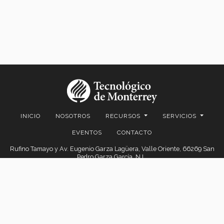
INICIO
NOSOTROS
RECURSOS
SERVICIOS
EVENTOS
CONTACTO
Rufino Tamayo y Av. Eugenio Garza Lagüera, Valle Oriente, 66269 San
Pedro Garza García, N.L.
© 2026. EGADE Business School, todos los derechos reservados.
Aviso legal
|
Políticas de privacidad
|
Aviso de privacidad
© 2026 Centro de Comercio Detallista