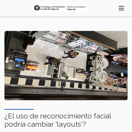
Pasar
al
contenido
principal
¿El uso de reconocimiento facial
podría cambiar 'layouts'?