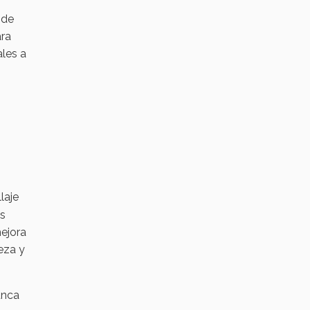
 de
ara
les a
laje
os
mejora
eza y
unca