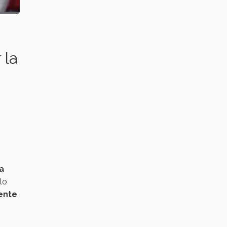
 la
a
lo
ente