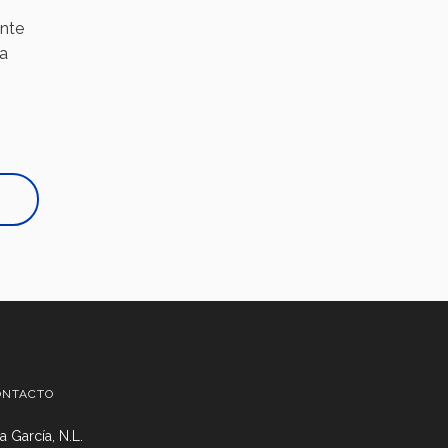
ente
la
ONTACTO
 García, N.L.