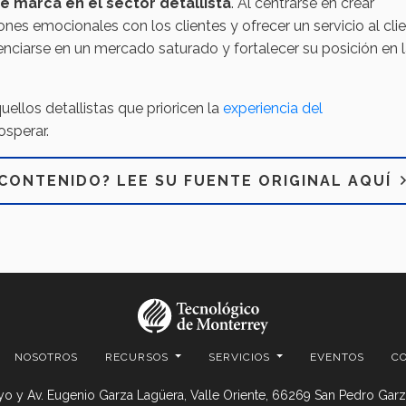
de marca en el sector detallista
. Al centrarse en crear
nes emocionales con los clientes y ofrecer un servicio al cli
renciarse en un mercado saturado y fortalecer su posición en 
ellos detallistas que prioricen la
experiencia del
osperar.
CONTENIDO? LEE SU FUENTE ORIGINAL AQUÍ
NOSOTROS
RECURSOS
SERVICIOS
EVENTOS
C
o y Av. Eugenio Garza Lagüera, Valle Oriente, 66269 San Pedro Garza