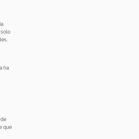
da
 solo
les.
a ha
 de
le que