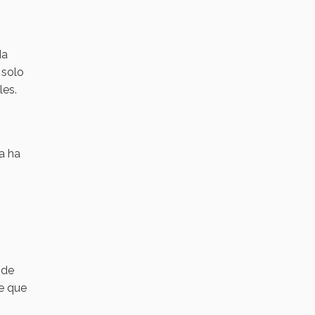
da
 solo
les.
a ha
 de
le que