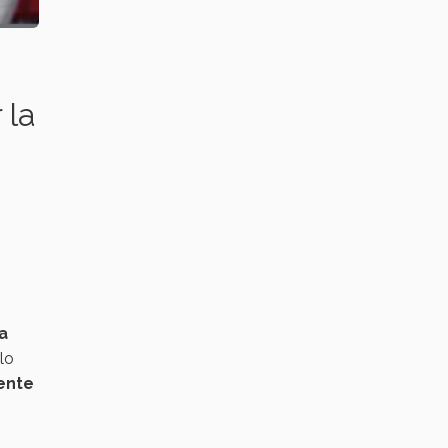
 la
a
lo
ente