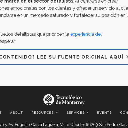
de marca en el sector detallista
. Al centrarse en crear
nes emocionales con los clientes y ofrecer un servicio al cli
renciarse en un mercado saturado y fortalecer su posición en 
ellos detallistas que prioricen la
experiencia del
osperar.
CONTENIDO? LEE SU FUENTE ORIGINAL AQUÍ
E
ABOUT
RESOURCES
SERVICES
EVENTS
CON
o y Av. Eugenio Garza Lagüera, Valle Oriente, 66269 San Pedro Garza