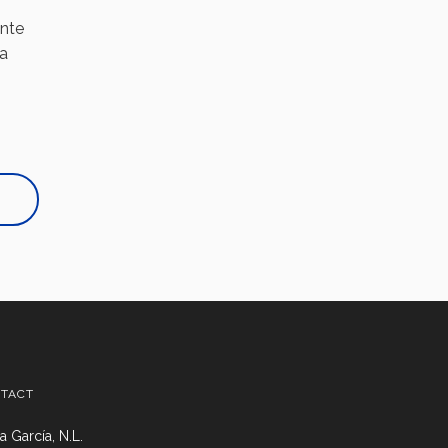
ente
la
TACT
 García, N.L.