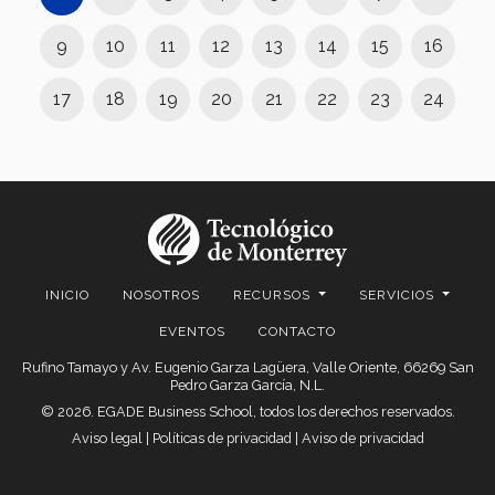
9
10
11
12
13
14
15
16
17
18
19
20
21
22
23
24
INICIO
NOSOTROS
RECURSOS
SERVICIOS
EVENTOS
CONTACTO
Rufino Tamayo y Av. Eugenio Garza Lagüera, Valle Oriente, 66269 San
Pedro Garza García, N.L.
© 2026. EGADE Business School, todos los derechos reservados.
Aviso legal
|
Políticas de privacidad
|
Aviso de privacidad